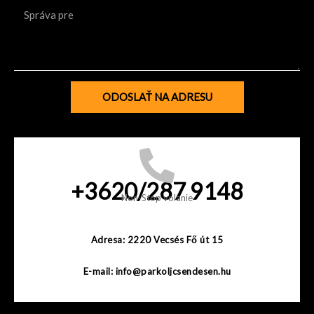
e
S
ó
d
p
n
m
r
e
á
t
v
a
ODOSLAŤ NA ADRESU
p
r
e
+3620/287 9148
Non-Stop volanie
Adresa: 2220 Vecsés Fő út 15
E-mail: info@parkoljcsendesen.hu