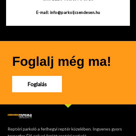
E-mail: info@parkoljcsendesen.hu
Foglalj még ma!
Foglalás
Reptéri parkoló a ferihegyi reptér közelében. Ingyenes gyors
transzfer. Élő erővel őrzött reptéri parkoló