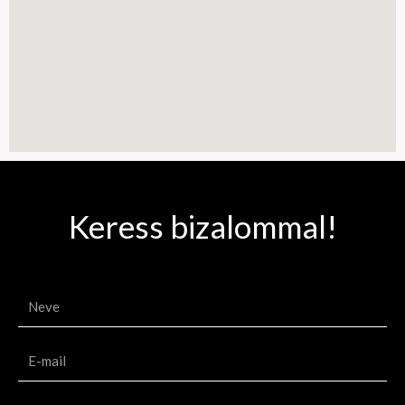
Keress bizalommal!
N
e
v
E
e
-
m
T