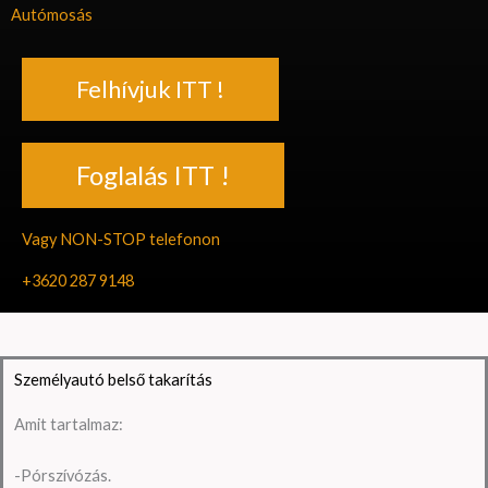
Autómosás
Felhívjuk ITT !
Foglalás ITT !
Vagy NON-STOP telefonon
+3620 287 9148
Személyautó belső takarítás
Amit tartalmaz:
-Pórszívózás.