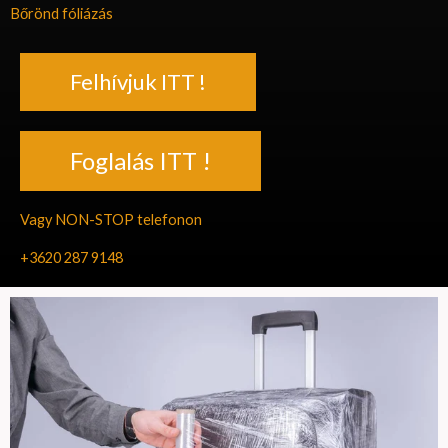
Bőrönd fóliázás
Felhívjuk ITT !
Foglalás ITT !
Vagy NON-STOP telefonon
+3620 287 9148